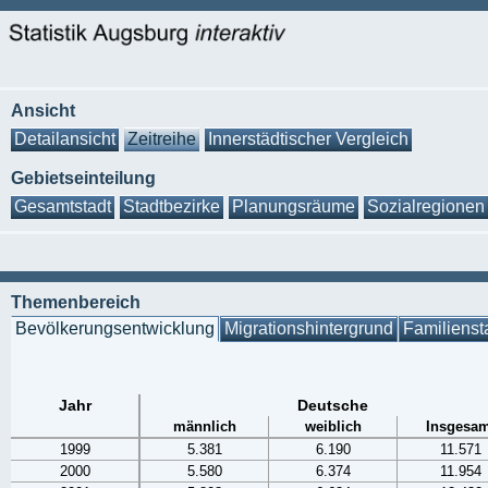
Ansicht
Detailansicht
Zeitreihe
Innerstädtischer Vergleich
Gebietseinteilung
Gesamtstadt
Stadtbezirke
Planungsräume
Sozialregionen
Themenbereich
Bevölkerungsentwicklung
Migrationshintergrund
Familienst
Jahr
Deutsche
männlich
weiblich
Insgesam
1999
5.381
6.190
11.571
2000
5.580
6.374
11.954