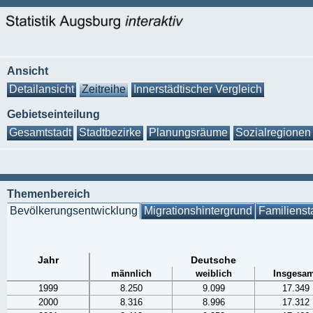
Ansicht
Detailansicht
Zeitreihe
Innerstädtischer Vergleich
Gebietseinteilung
Gesamtstadt
Stadtbezirke
Planungsräume
Sozialregionen
Themenbereich
Bevölkerungsentwicklung
Migrationshintergrund
Familienst
Jahr
Deutsche
männlich
weiblich
Insgesam
1999
8.250
9.099
17.349
2000
8.316
8.996
17.312