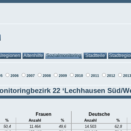
lregionen
Altenhilfe
Sozialmonitoring
'Stadtteile'
Stadtregi
05
2006
2007
2008
2009
2010
2011
2012
201
onitoringbezirk 22 ‘Lechhausen Süd/We
Frauen
Deutsche
%
Anzahl
%
Anzahl
%
50,4
11.464
49,6
14.503
62,8