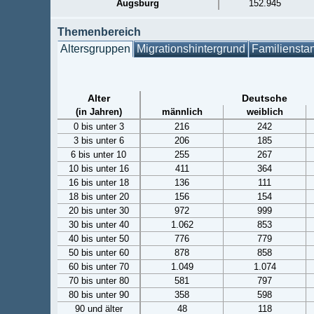
Augsburg
152.945
Themenbereich
Altersgruppen
Migrationshintergrund
Familiensta
Alter
Deutsche
(in Jahren)
männlich
weiblich
0 bis unter 3
216
242
3 bis unter 6
206
185
6 bis unter 10
255
267
10 bis unter 16
411
364
16 bis unter 18
136
111
18 bis unter 20
156
154
20 bis unter 30
972
999
30 bis unter 40
1.062
853
40 bis unter 50
776
779
50 bis unter 60
878
858
60 bis unter 70
1.049
1.074
70 bis unter 80
581
797
80 bis unter 90
358
598
90 und älter
48
118