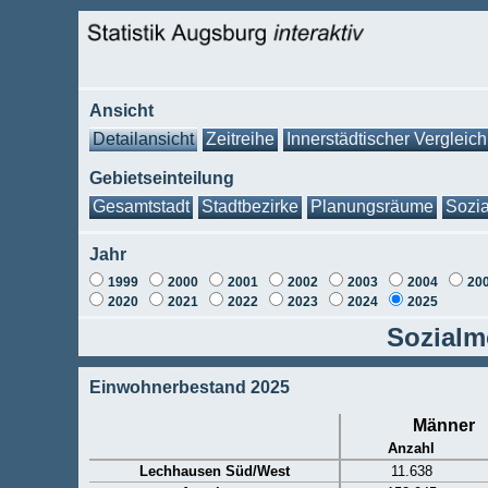
Ansicht
Detailansicht
Zeitreihe
Innerstädtischer Vergleich
Gebietseinteilung
Gesamtstadt
Stadtbezirke
Planungsräume
Sozia
Jahr
1999
2000
2001
2002
2003
2004
20
2020
2021
2022
2023
2024
2025
Sozialm
Einwohnerbestand 2025
Männer
Anzahl
Lechhausen Süd/West
11.638