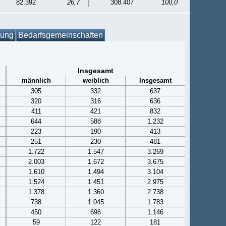
82.392
26,7
308.407
100,0
gung
Bedarfsgemeinschaften
Insgesamt
männlich
weiblich
Insgesamt
305
332
637
320
316
636
411
421
832
644
588
1.232
223
190
413
251
230
481
1.722
1.547
3.269
2.003
1.672
3.675
1.610
1.494
3.104
1.524
1.451
2.975
1.378
1.360
2.738
738
1.045
1.783
450
696
1.146
59
122
181