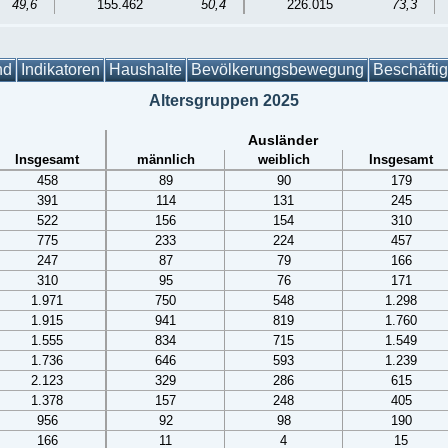
49,6
155.462
50,4
226.015
73,3
nd
Indikatoren
Haushalte
Bevölkerungsbewegung
Beschäfti
Altersgruppen 2025
Ausländer
Insgesamt
männlich
weiblich
Insgesamt
458
89
90
179
391
114
131
245
522
156
154
310
775
233
224
457
247
87
79
166
310
95
76
171
1.971
750
548
1.298
1.915
941
819
1.760
1.555
834
715
1.549
1.736
646
593
1.239
2.123
329
286
615
1.378
157
248
405
956
92
98
190
166
11
4
15