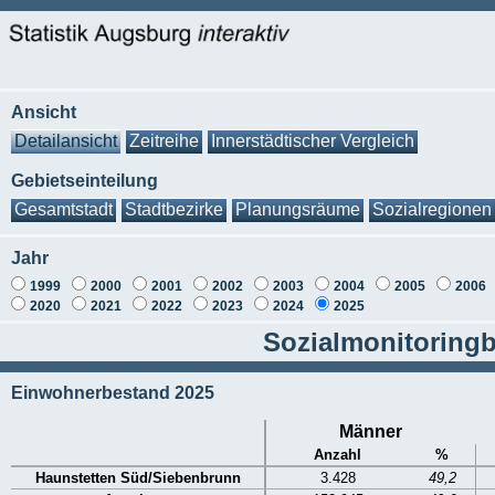
Ansicht
Detailansicht
Zeitreihe
Innerstädtischer Vergleich
Gebietseinteilung
Gesamtstadt
Stadtbezirke
Planungsräume
Sozialregionen
Jahr
1999
2000
2001
2002
2003
2004
2005
2006
2020
2021
2022
2023
2024
2025
Sozialmonitoringb
Einwohnerbestand 2025
Männer
Anzahl
%
Haunstetten Süd/Siebenbrunn
3.428
49,2