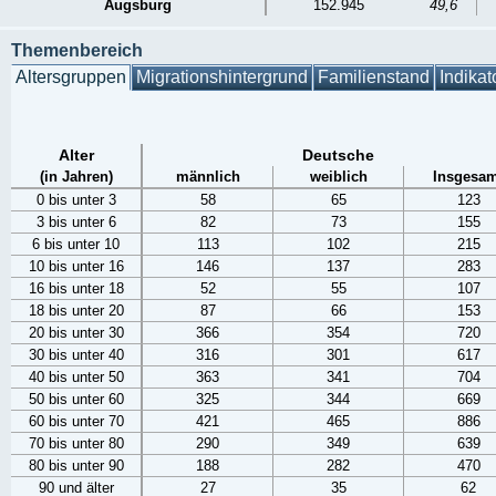
Augsburg
152.945
49,6
Themenbereich
Altersgruppen
Migrationshintergrund
Familienstand
Indikat
Alter
Deutsche
(in Jahren)
männlich
weiblich
Insgesam
0 bis unter 3
58
65
123
3 bis unter 6
82
73
155
6 bis unter 10
113
102
215
10 bis unter 16
146
137
283
16 bis unter 18
52
55
107
18 bis unter 20
87
66
153
20 bis unter 30
366
354
720
30 bis unter 40
316
301
617
40 bis unter 50
363
341
704
50 bis unter 60
325
344
669
60 bis unter 70
421
465
886
70 bis unter 80
290
349
639
80 bis unter 90
188
282
470
90 und älter
27
35
62