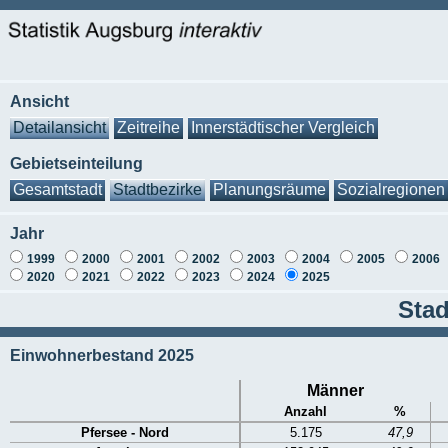
Ansicht
Detailansicht
Zeitreihe
Innerstädtischer Vergleich
Gebietseinteilung
Gesamtstadt
Stadtbezirke
Planungsräume
Sozialregionen
Jahr
1999
2000
2001
2002
2003
2004
2005
2006
2020
2021
2022
2023
2024
2025
Stad
Einwohnerbestand 2025
Männer
Anzahl
%
Pfersee - Nord
5.175
47,9