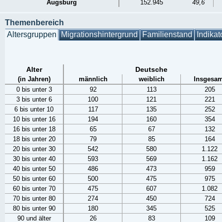
Augsburg
152.945
49,6
Themenbereich
Altersgruppen
Migrationshintergrund
Familienstand
Indikat
Alter
Deutsche
(in Jahren)
männlich
weiblich
Insgesam
0 bis unter 3
92
113
205
3 bis unter 6
100
121
221
6 bis unter 10
117
135
252
10 bis unter 16
194
160
354
16 bis unter 18
65
67
132
18 bis unter 20
79
85
164
20 bis unter 30
542
580
1.122
30 bis unter 40
593
569
1.162
40 bis unter 50
486
473
959
50 bis unter 60
500
475
975
60 bis unter 70
475
607
1.082
70 bis unter 80
274
450
724
80 bis unter 90
180
345
525
90 und älter
26
83
109