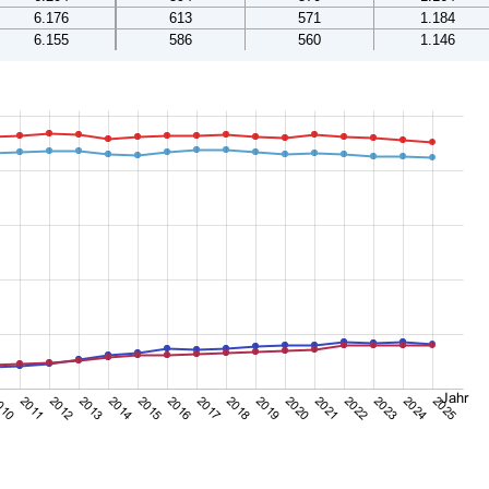
6.176
613
571
1.184
6.155
586
560
1.146