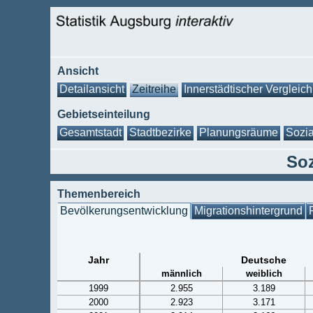
Ansicht
Detailansicht
Zeitreihe
Innerstädtischer Vergleich
Gebietseinteilung
Gesamtstadt
Stadtbezirke
Planungsräume
Sozia
Soz
Themenbereich
Bevölkerungsentwicklung
Migrationshintergrund
Jahr
Deutsche
männlich
weiblich
1999
2.955
3.189
2000
2.923
3.171