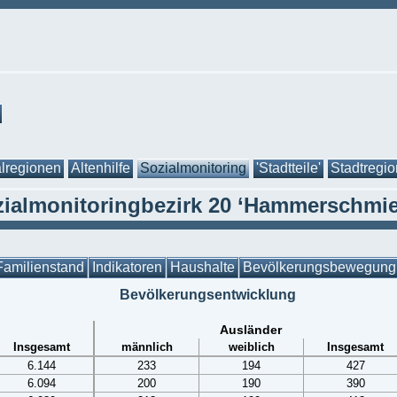
lregionen
Altenhilfe
Sozialmonitoring
'Stadtteile'
Stadtregi
ialmonitoringbezirk 20 ‘Hammerschmi
Familienstand
Indikatoren
Haushalte
Bevölkerungsbewegung
Bevölkerungsentwicklung
Ausländer
Insgesamt
männlich
weiblich
Insgesamt
6.144
233
194
427
6.094
200
190
390