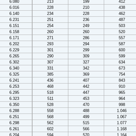
6.080
213
199
412
6.016
228
210
438
6.140
234
228
462
6.231
251
236
487
6.151
254
249
503
6.158
260
260
520
6.171
271
286
557
6.202
293
294
587
6.229
301
299
600
6.265
290
309
599
6.302
307
327
634
6.340
331
342
673
6.325
385
369
754
6.241
436
407
843
6.253
468
442
910
6.295
518
447
965
6.323
511
453
964
6.350
528
470
998
6.288
558
488
1.046
6.251
568
499
1.067
6.298
562
515
1.077
6.261
602
566
1.168
6.204
594
570
1.164