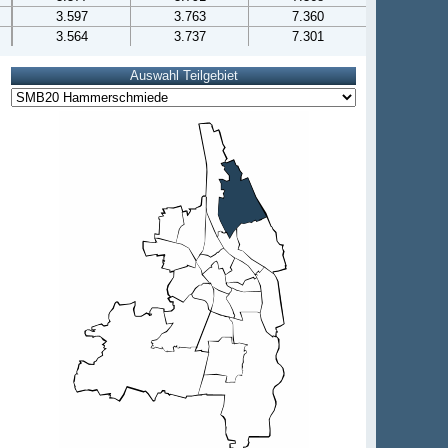
3.597
3.763
7.360
3.564
3.737
7.301