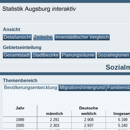
Ansicht
Detailansicht
Zeitreihe
Innerstädtischer Vergleich
Gebietseinteilung
Gesamtstadt
Stadtbezirke
Planungsräume
Sozialregionen
Sozialm
Themenbereich
Bevölkerungsentwicklung
Migrationshintergrund
Familienst
Jahr
Deutsche
männlich
weiblich
Insgesam
1999
2.291
2.908
5.199
2000
2.303
2.937
5.240