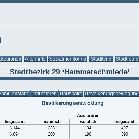
lregionen
Altenhilfe
Sozialmonitoring
'Stadtteile'
Stadtregi
Stadtbezirk 29 ‘Hammerschmiede’
Familienstand
Indikatoren
Haushalte
Bevölkerungsbewegung
Bevölkerungsentwicklung
Ausländer
Insgesamt
männlich
weiblich
Insgesamt
6.144
233
194
427
6.094
200
190
390