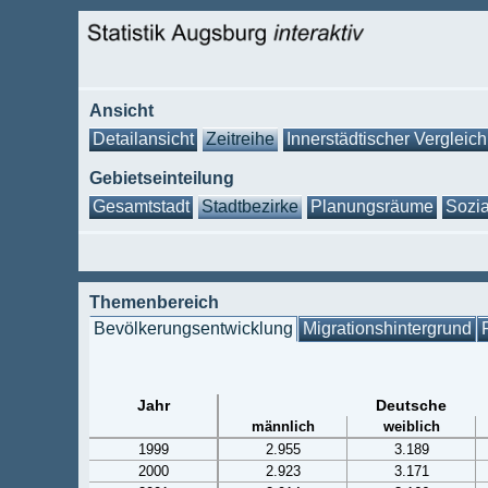
Ansicht
Detailansicht
Zeitreihe
Innerstädtischer Vergleich
Gebietseinteilung
Gesamtstadt
Stadtbezirke
Planungsräume
Sozia
Themenbereich
Bevölkerungsentwicklung
Migrationshintergrund
Jahr
Deutsche
männlich
weiblich
1999
2.955
3.189
2000
2.923
3.171