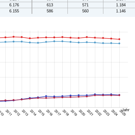
6.176
613
571
1.184
6.155
586
560
1.146