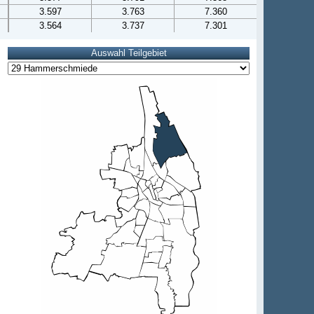
3.597
3.763
7.360
3.564
3.737
7.301