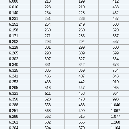
6.080
213
199
412
6.016
228
210
438
6.140
234
228
462
6.231
251
236
487
6.151
254
249
503
6.158
260
260
520
6.171
271
286
557
6.202
293
294
587
6.229
301
299
600
6.265
290
309
599
6.302
307
327
634
6.340
331
342
673
6.325
385
369
754
6.241
436
407
843
6.253
468
442
910
6.295
518
447
965
6.323
511
453
964
6.350
528
470
998
6.288
558
488
1.046
6.251
568
499
1.067
6.298
562
515
1.077
6.261
602
566
1.168
6.204
594
570
1.164