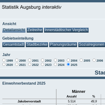
Ansicht
Detailansicht
Zeitreihe
Innerstädtischer Vergleich
Gebietseinteilung
Gesamtstadt
Stadtbezirke
Planungsräume
Sozialregionen
Jahr
1999
2000
2001
2002
2003
2004
2005
2006
2020
2021
2022
2023
2024
2025
Sta
Einwohnerbestand 2025
Männer
Anzahl
%
Jakobervorstadt
5.514
49,9