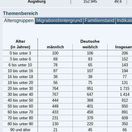
Augsburg
152.945
49,6
Themenbereich
Altersgruppen
Migrationshintergrund
Familienstand
Indikat
Alter
Deutsche
(in Jahren)
männlich
weiblich
Insgesam
0 bis unter 3
100
106
206
3 bis unter 6
69
83
152
6 bis unter 10
78
65
143
10 bis unter 16
87
107
194
16 bis unter 18
38
39
77
18 bis unter 20
56
75
131
20 bis unter 30
764
951
1.715
30 bis unter 40
767
647
1.414
40 bis unter 50
444
368
812
50 bis unter 60
449
401
850
60 bis unter 70
433
458
891
70 bis unter 80
231
378
609
80 bis unter 90
130
220
350
90 und älter
21
45
66