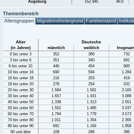
Augsburg
152.945
49,6
Themenbereich
Altersgruppen
Migrationshintergrund
Familienstand
Indikat
Alter
Deutsche
(in Jahren)
männlich
weiblich
Insgesam
0 bis unter 3
352
380
732
3 bis unter 6
351
340
691
6 bis unter 10
446
454
900
10 bis unter 16
690
594
1.284
16 bis unter 18
216
203
419
18 bis unter 20
278
254
532
20 bis unter 30
1.584
1.581
3.165
30 bis unter 40
1.657
1.431
3.088
40 bis unter 50
1.338
1.313
2.651
50 bis unter 60
1.552
1.485
3.037
60 bis unter 70
1.794
1.779
3.573
70 bis unter 80
1.011
1.354
2.365
80 bis unter 90
692
1.166
1.858
90 und älter
109
286
395