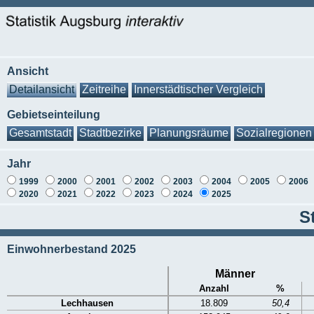
Ansicht
Detailansicht
Zeitreihe
Innerstädtischer Vergleich
Gebietseinteilung
Gesamtstadt
Stadtbezirke
Planungsräume
Sozialregionen
Jahr
1999
2000
2001
2002
2003
2004
2005
2006
2020
2021
2022
2023
2024
2025
S
Einwohnerbestand 2025
Männer
Anzahl
%
Lechhausen
18.809
50,4