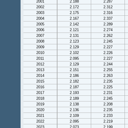
2001
2.188
2.287
2002
2.172
2.312
2003
2.175
2.316
2004
2.167
2.337
2005
2.142
2.289
2006
2.121
2.274
2007
2.131
2.262
2008
2.123
2.245
2009
2.129
2.227
2010
2.102
2.226
2011
2.095
2.227
2012
2.129
2.244
2013
2.151
2.255
2014
2.186
2.263
2015
2.182
2.235
2016
2.187
2.225
2017
2.193
2.231
2018
2.189
2.245
2019
2.138
2.208
2020
2.136
2.235
2021
2.109
2.233
2022
2.095
2.219
2023
2.073
2.199