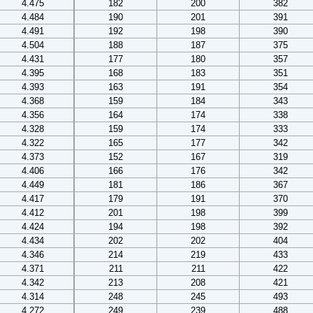
4.475
182
200
382
4.484
190
201
391
4.491
192
198
390
4.504
188
187
375
4.431
177
180
357
4.395
168
183
351
4.393
163
191
354
4.368
159
184
343
4.356
164
174
338
4.328
159
174
333
4.322
165
177
342
4.373
152
167
319
4.406
166
176
342
4.449
181
186
367
4.417
179
191
370
4.412
201
198
399
4.424
194
198
392
4.434
202
202
404
4.346
214
219
433
4.371
211
211
422
4.342
213
208
421
4.314
248
245
493
4.272
249
239
488