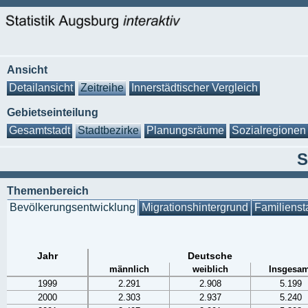
Ansicht
Detailansicht
Zeitreihe
Innerstädtischer Vergleich
Gebietseinteilung
Gesamtstadt
Stadtbezirke
Planungsräume
Sozialregionen
S
Themenbereich
Bevölkerungsentwicklung
Migrationshintergrund
Familienst
Jahr
Deutsche
männlich
weiblich
Insgesam
1999
2.291
2.908
5.199
2000
2.303
2.937
5.240