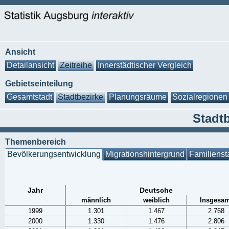
Ansicht
Detailansicht
Zeitreihe
Innerstädtischer Vergleich
Gebietseinteilung
Gesamtstadt
Stadtbezirke
Planungsräume
Sozialregionen
Stadtb
Themenbereich
Bevölkerungsentwicklung
Migrationshintergrund
Familienst
Jahr
Deutsche
männlich
weiblich
Insgesam
1999
1.301
1.467
2.768
2000
1.330
1.476
2.806