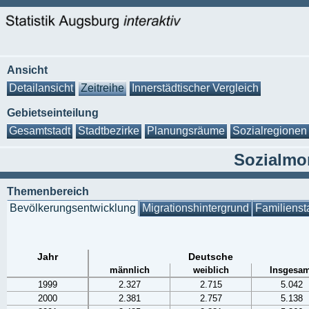
Ansicht
Detailansicht
Zeitreihe
Innerstädtischer Vergleich
Gebietseinteilung
Gesamtstadt
Stadtbezirke
Planungsräume
Sozialregionen
Sozialmon
Themenbereich
Bevölkerungsentwicklung
Migrationshintergrund
Familienst
Jahr
Deutsche
männlich
weiblich
Insgesam
1999
2.327
2.715
5.042
2000
2.381
2.757
5.138