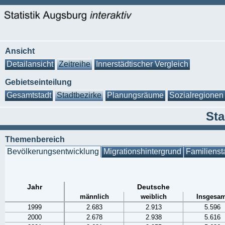
Ansicht
Detailansicht
Zeitreihe
Innerstädtischer Vergleich
Gebietseinteilung
Gesamtstadt
Stadtbezirke
Planungsräume
Sozialregionen
Sta
Themenbereich
Bevölkerungsentwicklung
Migrationshintergrund
Familienst
Jahr
Deutsche
männlich
weiblich
Insgesam
1999
2.683
2.913
5.596
2000
2.678
2.938
5.616