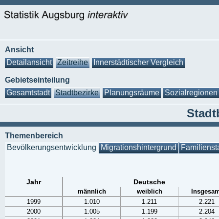
Ansicht
Detailansicht
Zeitreihe
Innerstädtischer Vergleich
Gebietseinteilung
Gesamtstadt
Stadtbezirke
Planungsräume
Sozialregionen
Stadt
Themenbereich
Bevölkerungsentwicklung
Migrationshintergrund
Familienst
Jahr
Deutsche
männlich
weiblich
Insgesam
1999
1.010
1.211
2.221
2000
1.005
1.199
2.204