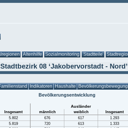
lregionen
Altenhilfe
Sozialmonitoring
'Stadtteile'
Stadtregi
Stadtbezirk 08 ‘Jakobervorstadt - Nord’
Familienstand
Indikatoren
Haushalte
Bevölkerungsbewegung
Bevölkerungsentwicklung
Ausländer
Insgesamt
männlich
weiblich
Insgesamt
5.802
676
617
1.293
5.819
720
613
1.333