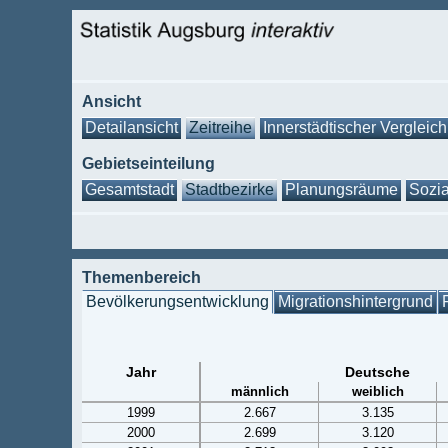
Ansicht
Detailansicht
Zeitreihe
Innerstädtischer Vergleich
Gebietseinteilung
Gesamtstadt
Stadtbezirke
Planungsräume
Sozia
Themenbereich
Bevölkerungsentwicklung
Migrationshintergrund
Jahr
Deutsche
männlich
weiblich
1999
2.667
3.135
2000
2.699
3.120