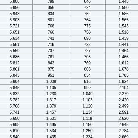
5.806
799
646
1.445
5.856
856
724
1.580
5.943
834
752
1.586
5.903
801
764
1.565
5.721
768
775
1.543
5.651
760
758
1.518
5.634
741
698
1.439
5.581
719
722
1.441
5.559
737
727
1.464
5.686
761
705
1.466
5.812
843
769
1.612
5.861
875
803
1.678
5.843
951
834
1.785
5.804
1.008
916
1.924
5.845
1.105
999
2.104
5.832
1.230
1.049
2.279
5.782
1.317
1.103
2.420
5.768
1.379
1.120
2.499
5.741
1.457
1.134
2.591
5.650
1.501
1.119
2.620
5.698
1.495
1.150
2.645
5.610
1.534
1.250
2.784
5.540
1.435
1.234
2.669