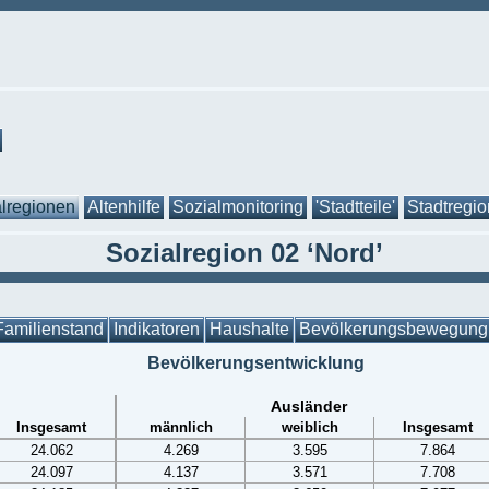
lregionen
Altenhilfe
Sozialmonitoring
'Stadtteile'
Stadtregi
Sozialregion 02 ‘Nord’
Familienstand
Indikatoren
Haushalte
Bevölkerungsbewegung
Bevölkerungsentwicklung
Ausländer
Insgesamt
männlich
weiblich
Insgesamt
24.062
4.269
3.595
7.864
24.097
4.137
3.571
7.708