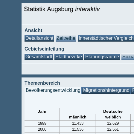
Ansicht
Detailansicht
Zeitreihe
Innerstädtischer Vergleich
Gebietseinteilung
Gesamtstadt
Stadtbezirke
Planungsräume
Sozia
Themenbereich
Bevölkerungsentwicklung
Migrationshintergrund
Jahr
Deutsche
männlich
weiblich
1999
11.433
12.629
2000
11.536
12.561