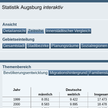
Ansicht
Detailansicht
Zeitreihe
Innerstädtischer Vergleich
Gebietseinteilung
Gesamtstadt
Stadtbezirke
Planungsräume
Sozialregionen
Themenbereich
Bevölkerungsentwicklung
Migrationshintergrund
Familienst
Jahr
Deutsche
männlich
weiblich
Insgesam
1999
8.051
9.422
17.473
2000
8.583
9.895
18.478