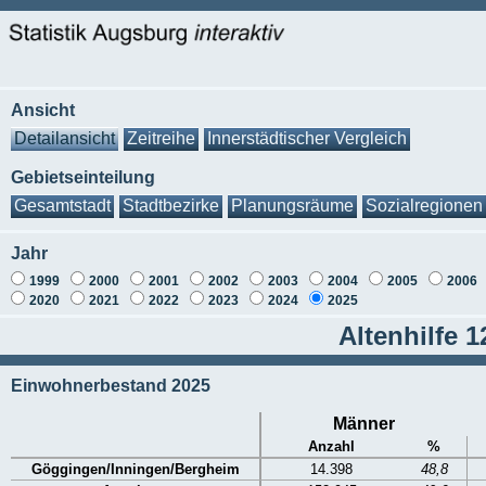
Ansicht
Detailansicht
Zeitreihe
Innerstädtischer Vergleich
Gebietseinteilung
Gesamtstadt
Stadtbezirke
Planungsräume
Sozialregionen
Jahr
1999
2000
2001
2002
2003
2004
2005
2006
2020
2021
2022
2023
2024
2025
Altenhilfe 
Einwohnerbestand 2025
Männer
Anzahl
%
Göggingen/Inningen/Bergheim
14.398
48,8