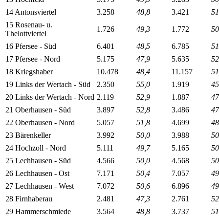
14 Antonsviertel
3.258
48,8
3.421
51
15 Rosenau- u.
1.726
49,3
1.772
50
Thelottviertel
16 Pfersee - Süd
6.401
48,5
6.785
51
17 Pfersee - Nord
5.175
47,9
5.635
52
18 Kriegshaber
10.478
48,4
11.157
51
19 Links der Wertach - Süd
2.350
55,0
1.919
45
20 Links der Wertach - Nord
2.119
52,9
1.887
47
21 Oberhausen - Süd
3.897
52,8
3.486
47
22 Oberhausen - Nord
5.057
51,8
4.699
48
23 Bärenkeller
3.992
50,0
3.988
50
24 Hochzoll - Nord
5.111
49,7
5.165
50
25 Lechhausen - Süd
4.566
50,0
4.568
50
26 Lechhausen - Ost
7.171
50,4
7.057
49
27 Lechhausen - West
7.072
50,6
6.896
49
28 Firnhaberau
2.481
47,3
2.761
52
29 Hammerschmiede
3.564
48,8
3.737
51