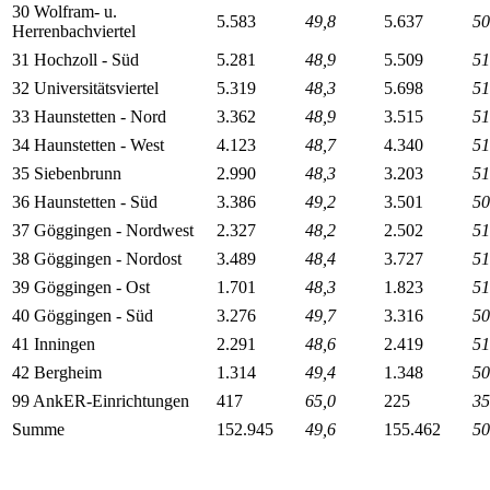
30 Wolfram- u.
5.583
49,8
5.637
50
Herrenbachviertel
31 Hochzoll - Süd
5.281
48,9
5.509
51
32 Universitätsviertel
5.319
48,3
5.698
51
33 Haunstetten - Nord
3.362
48,9
3.515
51
34 Haunstetten - West
4.123
48,7
4.340
51
35 Siebenbrunn
2.990
48,3
3.203
51
36 Haunstetten - Süd
3.386
49,2
3.501
50
37 Göggingen - Nordwest
2.327
48,2
2.502
51
38 Göggingen - Nordost
3.489
48,4
3.727
51
39 Göggingen - Ost
1.701
48,3
1.823
51
40 Göggingen - Süd
3.276
49,7
3.316
50
41 Inningen
2.291
48,6
2.419
51
42 Bergheim
1.314
49,4
1.348
50
99 AnkER-Einrichtungen
417
65,0
225
35
Summe
152.945
49,6
155.462
50