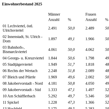
Einwohnerbestand 2025
Männer
Frauen
Anzahl
%
Anzahl
%
01 Lechviertel, östl.
2.491
50,0
2.489
50
Ulrichsviertel
02 Innenstadt, St. Ulrich -
1.897
49,1
1.966
50
Dom
03 Bahnhofs-,
4.061
50,0
4.062
50
Bismarckviertel
04 Georgs- u. Kreuzviertel
1.844
50,6
1.798
49
05 Stadtjägerviertel
1.949
51,7
1.818
48
06 Rechts der Wertach
2.248
51,8
2.089
48
07 Bleich und Pfärrle
1.969
49,6
2.002
50
08 Jakobervorstadt - Nord
4.181
50,8
4.050
49
09 Jakobervorstadt - Süd
1.333
47,1
1.497
52
10 Am Schäfflerbach
5.292
49,7
5.346
50
11 Spickel
1.228
47,3
1.366
52
13 Hochfeld
5.175
49,5
5.283
50