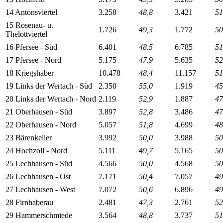
14 Antonsviertel
3.258
48,8
3.421
51
15 Rosenau- u.
1.726
49,3
1.772
50
Thelottviertel
16 Pfersee - Süd
6.401
48,5
6.785
51
17 Pfersee - Nord
5.175
47,9
5.635
52
18 Kriegshaber
10.478
48,4
11.157
51
19 Links der Wertach - Süd
2.350
55,0
1.919
45
20 Links der Wertach - Nord
2.119
52,9
1.887
47
21 Oberhausen - Süd
3.897
52,8
3.486
47
22 Oberhausen - Nord
5.057
51,8
4.699
48
23 Bärenkeller
3.992
50,0
3.988
50
24 Hochzoll - Nord
5.111
49,7
5.165
50
25 Lechhausen - Süd
4.566
50,0
4.568
50
26 Lechhausen - Ost
7.171
50,4
7.057
49
27 Lechhausen - West
7.072
50,6
6.896
49
28 Firnhaberau
2.481
47,3
2.761
52
29 Hammerschmiede
3.564
48,8
3.737
51