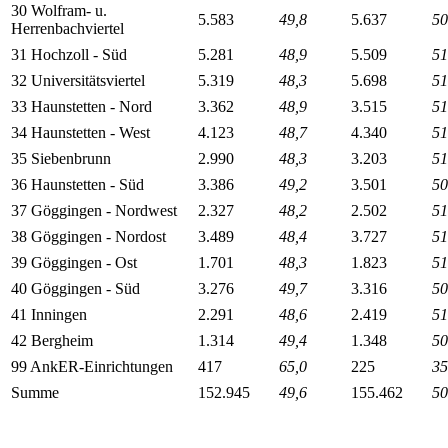
30 Wolfram- u.
5.583
49,8
5.637
50
Herrenbachviertel
31 Hochzoll - Süd
5.281
48,9
5.509
51
32 Universitätsviertel
5.319
48,3
5.698
51
33 Haunstetten - Nord
3.362
48,9
3.515
51
34 Haunstetten - West
4.123
48,7
4.340
51
35 Siebenbrunn
2.990
48,3
3.203
51
36 Haunstetten - Süd
3.386
49,2
3.501
50
37 Göggingen - Nordwest
2.327
48,2
2.502
51
38 Göggingen - Nordost
3.489
48,4
3.727
51
39 Göggingen - Ost
1.701
48,3
1.823
51
40 Göggingen - Süd
3.276
49,7
3.316
50
41 Inningen
2.291
48,6
2.419
51
42 Bergheim
1.314
49,4
1.348
50
99 AnkER-Einrichtungen
417
65,0
225
35
Summe
152.945
49,6
155.462
50