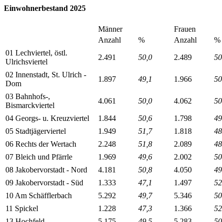
Einwohnerbestand 2025
Männer
Frauen
Anzahl
%
Anzahl
%
01 Lechviertel, östl.
2.491
50,0
2.489
50
Ulrichsviertel
02 Innenstadt, St. Ulrich -
1.897
49,1
1.966
50
Dom
03 Bahnhofs-,
4.061
50,0
4.062
50
Bismarckviertel
04 Georgs- u. Kreuzviertel
1.844
50,6
1.798
49
05 Stadtjägerviertel
1.949
51,7
1.818
48
06 Rechts der Wertach
2.248
51,8
2.089
48
07 Bleich und Pfärrle
1.969
49,6
2.002
50
08 Jakobervorstadt - Nord
4.181
50,8
4.050
49
09 Jakobervorstadt - Süd
1.333
47,1
1.497
52
10 Am Schäfflerbach
5.292
49,7
5.346
50
11 Spickel
1.228
47,3
1.366
52
13 Hochfeld
5.175
49,5
5.283
50