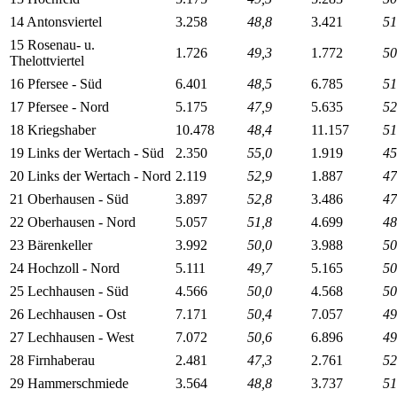
14 Antonsviertel
3.258
48,8
3.421
51
15 Rosenau- u.
1.726
49,3
1.772
50
Thelottviertel
16 Pfersee - Süd
6.401
48,5
6.785
51
17 Pfersee - Nord
5.175
47,9
5.635
52
18 Kriegshaber
10.478
48,4
11.157
51
19 Links der Wertach - Süd
2.350
55,0
1.919
45
20 Links der Wertach - Nord
2.119
52,9
1.887
47
21 Oberhausen - Süd
3.897
52,8
3.486
47
22 Oberhausen - Nord
5.057
51,8
4.699
48
23 Bärenkeller
3.992
50,0
3.988
50
24 Hochzoll - Nord
5.111
49,7
5.165
50
25 Lechhausen - Süd
4.566
50,0
4.568
50
26 Lechhausen - Ost
7.171
50,4
7.057
49
27 Lechhausen - West
7.072
50,6
6.896
49
28 Firnhaberau
2.481
47,3
2.761
52
29 Hammerschmiede
3.564
48,8
3.737
51