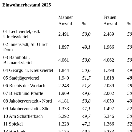
Einwohnerbestand 2025
Männer
Frauen
Anzahl
%
Anzahl
%
01 Lechviertel, östl.
2.491
50,0
2.489
50
Ulrichsviertel
02 Innenstadt, St. Ulrich -
1.897
49,1
1.966
50
Dom
03 Bahnhofs-,
4.061
50,0
4.062
50
Bismarckviertel
04 Georgs- u. Kreuzviertel
1.844
50,6
1.798
49
05 Stadtjägerviertel
1.949
51,7
1.818
48
06 Rechts der Wertach
2.248
51,8
2.089
48
07 Bleich und Pfärrle
1.969
49,6
2.002
50
08 Jakobervorstadt - Nord
4.181
50,8
4.050
49
09 Jakobervorstadt - Süd
1.333
47,1
1.497
52
10 Am Schäfflerbach
5.292
49,7
5.346
50
11 Spickel
1.228
47,3
1.366
52
13 Hochfeld
5.175
49,5
5.283
50