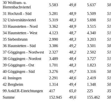
30 Wolfram- u.
5.583
49,8
5.637
50
Herrenbachviertel
31 Hochzoll - Süd
5.281
48,9
5.509
51
32 Universitätsviertel
5.319
48,3
5.698
51
33 Haunstetten - Nord
3.362
48,9
3.515
51
34 Haunstetten - West
4.123
48,7
4.340
51
35 Siebenbrunn
2.990
48,3
3.203
51
36 Haunstetten - Süd
3.386
49,2
3.501
50
37 Göggingen - Nordwest
2.327
48,2
2.502
51
38 Göggingen - Nordost
3.489
48,4
3.727
51
39 Göggingen - Ost
1.701
48,3
1.823
51
40 Göggingen - Süd
3.276
49,7
3.316
50
41 Inningen
2.291
48,6
2.419
51
42 Bergheim
1.314
49,4
1.348
50
99 AnkER-Einrichtungen
417
65,0
225
35
Summe
152.945
49,6
155.462
50