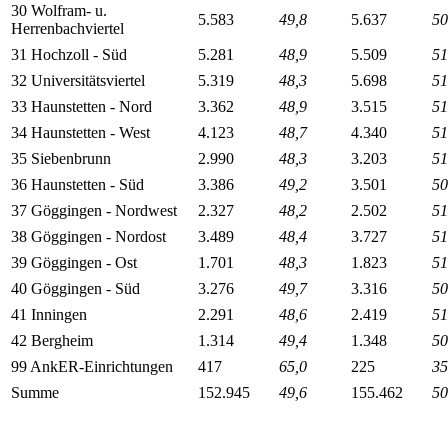
30 Wolfram- u.
5.583
49,8
5.637
50
Herrenbachviertel
31 Hochzoll - Süd
5.281
48,9
5.509
51
32 Universitätsviertel
5.319
48,3
5.698
51
33 Haunstetten - Nord
3.362
48,9
3.515
51
34 Haunstetten - West
4.123
48,7
4.340
51
35 Siebenbrunn
2.990
48,3
3.203
51
36 Haunstetten - Süd
3.386
49,2
3.501
50
37 Göggingen - Nordwest
2.327
48,2
2.502
51
38 Göggingen - Nordost
3.489
48,4
3.727
51
39 Göggingen - Ost
1.701
48,3
1.823
51
40 Göggingen - Süd
3.276
49,7
3.316
50
41 Inningen
2.291
48,6
2.419
51
42 Bergheim
1.314
49,4
1.348
50
99 AnkER-Einrichtungen
417
65,0
225
35
Summe
152.945
49,6
155.462
50