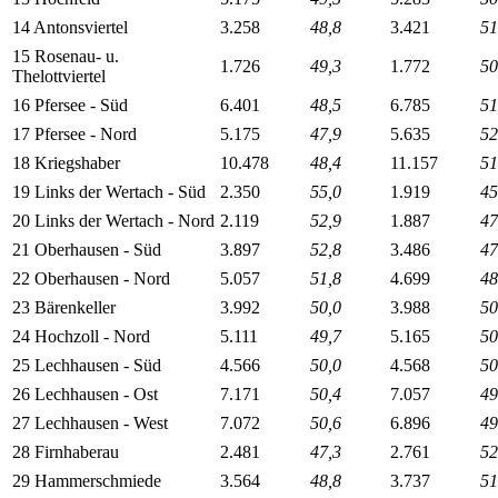
14 Antonsviertel
3.258
48,8
3.421
51
15 Rosenau- u.
1.726
49,3
1.772
50
Thelottviertel
16 Pfersee - Süd
6.401
48,5
6.785
51
17 Pfersee - Nord
5.175
47,9
5.635
52
18 Kriegshaber
10.478
48,4
11.157
51
19 Links der Wertach - Süd
2.350
55,0
1.919
45
20 Links der Wertach - Nord
2.119
52,9
1.887
47
21 Oberhausen - Süd
3.897
52,8
3.486
47
22 Oberhausen - Nord
5.057
51,8
4.699
48
23 Bärenkeller
3.992
50,0
3.988
50
24 Hochzoll - Nord
5.111
49,7
5.165
50
25 Lechhausen - Süd
4.566
50,0
4.568
50
26 Lechhausen - Ost
7.171
50,4
7.057
49
27 Lechhausen - West
7.072
50,6
6.896
49
28 Firnhaberau
2.481
47,3
2.761
52
29 Hammerschmiede
3.564
48,8
3.737
51