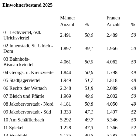
Einwohnerbestand 2025
Männer
Frauen
Anzahl
%
Anzahl
%
01 Lechviertel, östl.
2.491
50,0
2.489
50
Ulrichsviertel
02 Innenstadt, St. Ulrich -
1.897
49,1
1.966
50
Dom
03 Bahnhofs-,
4.061
50,0
4.062
50
Bismarckviertel
04 Georgs- u. Kreuzviertel
1.844
50,6
1.798
49
05 Stadtjägerviertel
1.949
51,7
1.818
48
06 Rechts der Wertach
2.248
51,8
2.089
48
07 Bleich und Pfärrle
1.969
49,6
2.002
50
08 Jakobervorstadt - Nord
4.181
50,8
4.050
49
09 Jakobervorstadt - Süd
1.333
47,1
1.497
52
10 Am Schäfflerbach
5.292
49,7
5.346
50
11 Spickel
1.228
47,3
1.366
52
13 Hochfeld
5.175
49,5
5.283
50