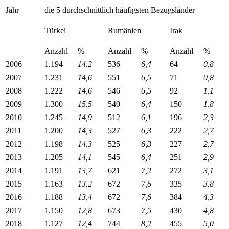
Jahr
die 5 durchschnittlich häufigsten Bezugsländer
Türkei
Rumänien
Irak
Anzahl
%
Anzahl
%
Anzahl
%
2006
1.194
14,2
536
6,4
64
0,8
2007
1.231
14,6
551
6,5
71
0,8
2008
1.222
14,6
546
6,5
92
1,1
2009
1.300
15,5
540
6,4
150
1,8
2010
1.245
14,9
512
6,1
196
2,3
2011
1.200
14,3
527
6,3
222
2,7
2012
1.198
14,3
525
6,3
227
2,7
2013
1.205
14,1
545
6,4
251
2,9
2014
1.191
13,7
621
7,2
272
3,1
2015
1.163
13,2
672
7,6
335
3,8
2016
1.188
13,4
672
7,6
384
4,3
2017
1.150
12,8
673
7,5
430
4,8
2018
1.127
12,4
744
8,2
455
5,0