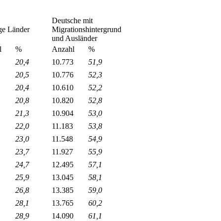
Deutsche mit
ge Länder
Migrationshintergrund
und Ausländer
l
%
Anzahl
%
20,4
10.773
51,9
20,5
10.776
52,3
20,4
10.610
52,2
20,8
10.820
52,8
21,3
10.904
53,0
22,0
11.183
53,8
23,0
11.548
54,9
23,7
11.927
55,9
24,7
12.495
57,1
25,9
13.045
58,1
26,8
13.385
59,0
28,1
13.765
60,2
28,9
14.090
61,1