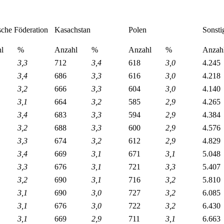
sche Föderation
Kasachstan
Polen
Sonsti
l
%
Anzahl
%
Anzahl
%
Anzah
3,3
712
3,4
618
3,0
4.245
3,4
686
3,3
616
3,0
4.218
3,2
666
3,3
604
3,0
4.140
3,1
664
3,2
585
2,9
4.265
3,4
683
3,3
594
2,9
4.384
3,2
688
3,3
600
2,9
4.576
3,3
674
3,2
612
2,9
4.829
3,4
669
3,1
671
3,1
5.048
3,3
676
3,1
721
3,3
5.407
3,2
690
3,1
716
3,2
5.810
3,1
690
3,0
727
3,2
6.085
3,1
676
3,0
722
3,2
6.430
3,1
669
2,9
711
3,1
6.663