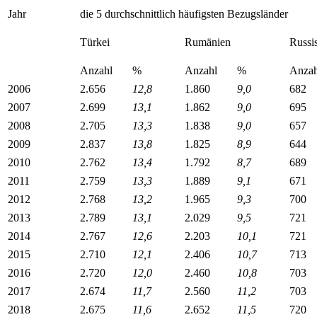
Jahr
die 5 durchschnittlich häufigsten Bezugsländer
Türkei
Rumänien
Russi
Anzahl
%
Anzahl
%
Anzah
2006
2.656
12,8
1.860
9,0
682
2007
2.699
13,1
1.862
9,0
695
2008
2.705
13,3
1.838
9,0
657
2009
2.837
13,8
1.825
8,9
644
2010
2.762
13,4
1.792
8,7
689
2011
2.759
13,3
1.889
9,1
671
2012
2.768
13,2
1.965
9,3
700
2013
2.789
13,1
2.029
9,5
721
2014
2.767
12,6
2.203
10,1
721
2015
2.710
12,1
2.406
10,7
713
2016
2.720
12,0
2.460
10,8
703
2017
2.674
11,7
2.560
11,2
703
2018
2.675
11,6
2.652
11,5
720