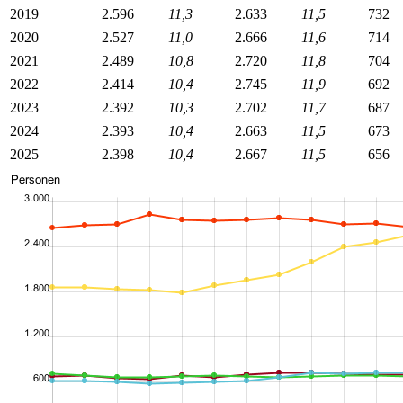
2019
2.596
11,3
2.633
11,5
732
2020
2.527
11,0
2.666
11,6
714
2021
2.489
10,8
2.720
11,8
704
2022
2.414
10,4
2.745
11,9
692
2023
2.392
10,3
2.702
11,7
687
2024
2.393
10,4
2.663
11,5
673
2025
2.398
10,4
2.667
11,5
656