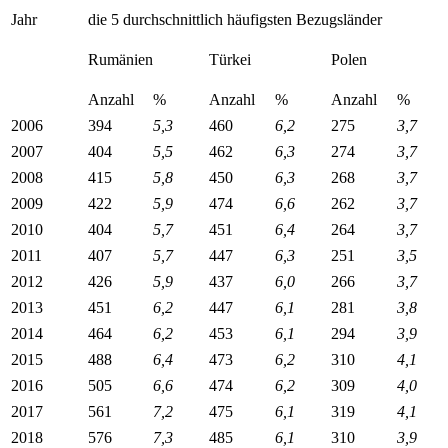
Jahr
die 5 durchschnittlich häufigsten Bezugsländer
Rumänien
Türkei
Polen
Anzahl
%
Anzahl
%
Anzahl
%
2006
394
5,3
460
6,2
275
3,7
2007
404
5,5
462
6,3
274
3,7
2008
415
5,8
450
6,3
268
3,7
2009
422
5,9
474
6,6
262
3,7
2010
404
5,7
451
6,4
264
3,7
2011
407
5,7
447
6,3
251
3,5
2012
426
5,9
437
6,0
266
3,7
2013
451
6,2
447
6,1
281
3,8
2014
464
6,2
453
6,1
294
3,9
2015
488
6,4
473
6,2
310
4,1
2016
505
6,6
474
6,2
309
4,0
2017
561
7,2
475
6,1
319
4,1
2018
576
7,3
485
6,1
310
3,9