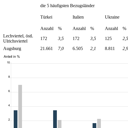
die 5 häufigsten Bezugsländer
Türkei
Italien
Ukraine
Anzahl
%
Anzahl
%
Anzahl
%
Lechviertel, östl.
172
3,5
172
3,5
125
2,
Ulrichsviertel
Augsburg
21.661
7,0
6.505
2,1
8.811
2,