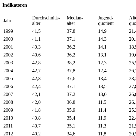
Indikatoren
Durchschnitts-
Median-
Jugend-
Alt
Jahr
alter
alter
quotient
quo
1999
41,5
37,8
14,9
21,
2000
41,1
37,1
14,3
20,
2001
40,3
36,2
14,1
18,
2002
40,6
36,2
13,1
19,
2003
42,8
38,2
12,3
25,
2004
42,7
37,8
12,4
26,
2005
42,8
37,6
13,4
28,
2006
42,4
37,1
13,5
27,
2007
42,1
37,2
13,0
26,
2008
42,0
36,8
11,5
26,
2009
41,8
35,9
11,4
25,
2010
40,8
35,4
11,9
22,
2011
40,7
35,1
11,3
21,
2012
40,2
34,6
11,8
20,