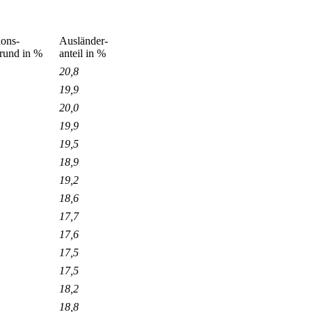
ions-
Ausländer-
grund in %
anteil in %
20,8
19,9
20,0
19,9
19,5
18,9
19,2
18,6
17,7
17,6
17,5
17,5
18,2
18,8