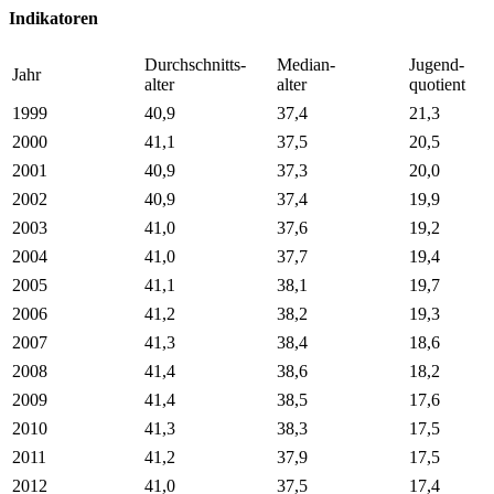
Indikatoren
Durchschnitts-
Median-
Jugend-
Jahr
alter
alter
quotient
1999
40,9
37,4
21,3
2000
41,1
37,5
20,5
2001
40,9
37,3
20,0
2002
40,9
37,4
19,9
2003
41,0
37,6
19,2
2004
41,0
37,7
19,4
2005
41,1
38,1
19,7
2006
41,2
38,2
19,3
2007
41,3
38,4
18,6
2008
41,4
38,6
18,2
2009
41,4
38,5
17,6
2010
41,3
38,3
17,5
2011
41,2
37,9
17,5
2012
41,0
37,5
17,4