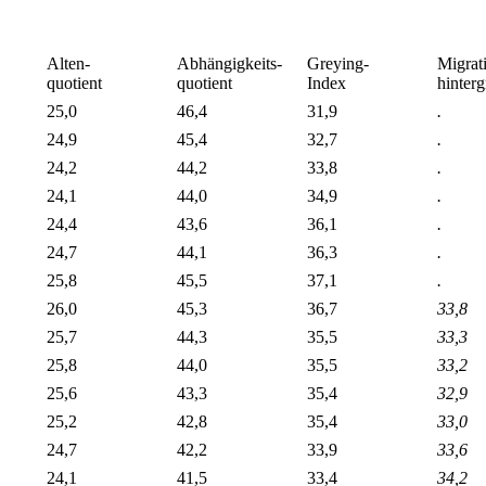
Alten-
Abhängigkeits-
Greying-
Migrat
quotient
quotient
Index
hinter
25,0
46,4
31,9
.
24,9
45,4
32,7
.
24,2
44,2
33,8
.
24,1
44,0
34,9
.
24,4
43,6
36,1
.
24,7
44,1
36,3
.
25,8
45,5
37,1
.
26,0
45,3
36,7
33,8
25,7
44,3
35,5
33,3
25,8
44,0
35,5
33,2
25,6
43,3
35,4
32,9
25,2
42,8
35,4
33,0
24,7
42,2
33,9
33,6
24,1
41,5
33,4
34,2