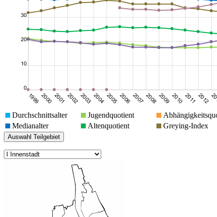
Durchschnittsalter
Jugendquotient
Abhängigkeitsquo
Medianalter
Altenquotient
Greying-Index