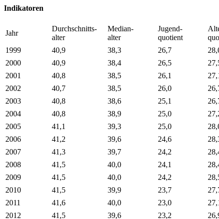
Indikatoren
Durchschnitts-
Median-
Jugend-
Alt
Jahr
alter
alter
quotient
quo
1999
40,9
38,3
26,7
28,
2000
40,9
38,4
26,5
27,
2001
40,8
38,5
26,1
27,
2002
40,7
38,5
26,0
26,
2003
40,8
38,6
25,1
26,
2004
40,8
38,9
25,0
27,
2005
41,1
39,3
25,0
28,
2006
41,2
39,6
24,6
28,
2007
41,3
39,7
24,2
28,
2008
41,5
40,0
24,1
28,
2009
41,5
40,0
24,2
28,
2010
41,5
39,9
23,7
27,
2011
41,6
40,0
23,0
27,
2012
41,5
39,6
23,2
26,