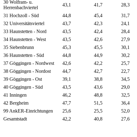
30 Wolfram- u.
43,1
41,7
28,3
Herrenbachviertel
31 Hochzoll - Süd
44,8
45,4
31,7
32 Universitätsviertel
43,7
42,3
24,1
33 Haunstetten - Nord
43,5
42,4
28,4
34 Haunstetten - West
43,5
42,6
27,9
35 Siebenbrunn
45,3
45,5
30,1
36 Haunstetten - Süd
44,8
44,9
30,2
37 Göggingen - Nordwest
42,6
42,2
25,7
38 Göggingen - Nordost
44,7
42,7
22,7
39 Göggingen - Ost
39,1
38,8
34,5
40 Göggingen - Süd
43,5
43,6
29,0
41 Inningen
46,2
48,8
32,5
42 Bergheim
47,7
51,5
36,4
99 AnkER-Einrichtungen
25,6
25,5
52,0
Gesamtstadt
42,2
40,8
27,6