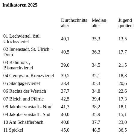
Indikatoren 2025
Durchschnitts-
Median-
Jugend-
alter
alter
quotient
01 Lechviertel, östl.
40,1
35,3
13,5
Ulrichsviertel
02 Innenstadt, St. Ulrich -
40,5
36,3
17,7
Dom
03 Bahnhofs-,
39,0
34,5
21,5
Bismarckviertel
04 Georgs- u. Kreuzviertel
39,5
35,1
18,8
05 Stadtjägerviertel
38,4
35,3
20,6
06 Rechts der Wertach
37,7
34,8
22,6
07 Bleich und Pfärrle
42,5
39,4
17,3
08 Jakobervorstadt - Nord
41,3
38,2
18,1
09 Jakobervorstadt - Süd
40,0
35,9
15,1
10 Am Schäfflerbach
40,8
37,7
23,0
11 Spickel
45,0
48,5
36,5