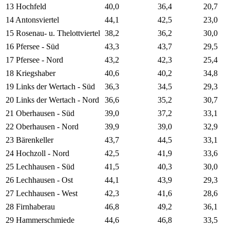
13 Hochfeld
40,0
36,4
20,7
14 Antonsviertel
44,1
42,5
23,0
15 Rosenau- u. Thelottviertel
38,2
36,2
30,0
16 Pfersee - Süd
43,3
43,7
29,5
17 Pfersee - Nord
43,2
42,3
25,4
18 Kriegshaber
40,6
40,2
34,8
19 Links der Wertach - Süd
36,3
34,5
29,3
20 Links der Wertach - Nord
36,6
35,2
30,7
21 Oberhausen - Süd
39,0
37,2
33,1
22 Oberhausen - Nord
39,9
39,0
32,9
23 Bärenkeller
43,7
44,5
33,1
24 Hochzoll - Nord
42,5
41,9
33,6
25 Lechhausen - Süd
41,5
40,3
30,0
26 Lechhausen - Ost
44,1
43,9
29,3
27 Lechhausen - West
42,3
41,6
28,6
28 Firnhaberau
46,8
49,2
36,1
29 Hammerschmiede
44,6
46,8
33,5