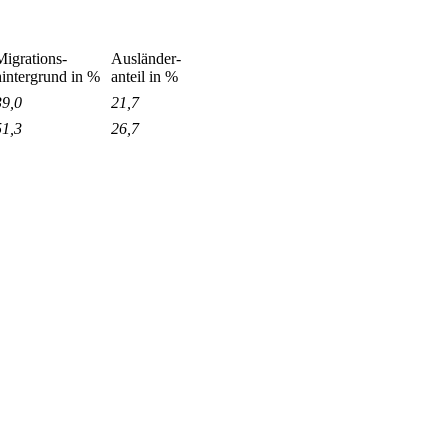
Migrations-
Ausländer-
hintergrund in %
anteil in %
39,0
21,7
51,3
26,7