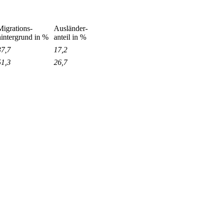
Migrations-
Ausländer-
hintergrund in %
anteil in %
37,7
17,2
51,3
26,7