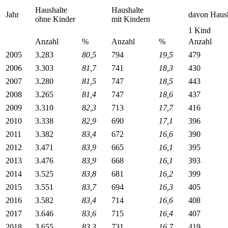
Haushalte
Haushalte
Jahr
davon Haush
ohne Kinder
mit Kindern
1 Kind
Anzahl
%
Anzahl
%
Anzahl
2005
3.283
80,5
794
19,5
479
2006
3.303
81,7
741
18,3
430
2007
3.280
81,5
747
18,5
443
2008
3.265
81,4
747
18,6
437
2009
3.310
82,3
713
17,7
416
2010
3.338
82,9
690
17,1
396
2011
3.382
83,4
672
16,6
390
2012
3.471
83,9
665
16,1
395
2013
3.476
83,9
668
16,1
393
2014
3.525
83,8
681
16,2
399
2015
3.551
83,7
694
16,3
405
2016
3.582
83,4
714
16,6
408
2017
3.646
83,6
715
16,4
407
2018
3.655
83,3
731
16,7
419