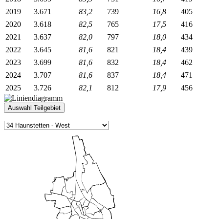
2019
3.671
83,2
739
16,8
405
2020
3.618
82,5
765
17,5
416
2021
3.637
82,0
797
18,0
434
2022
3.645
81,6
821
18,4
439
2023
3.699
81,6
832
18,4
462
2024
3.707
81,6
837
18,4
471
2025
3.726
82,1
812
17,9
456