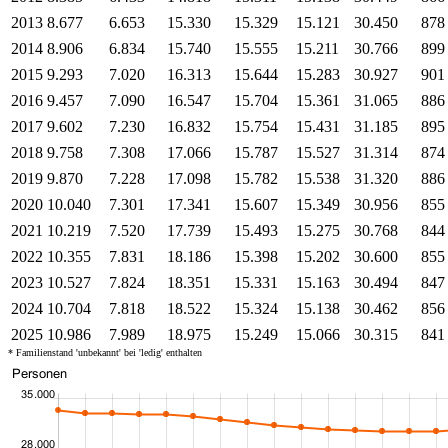
2013
8.677
6.653
15.330
15.329
15.121
30.450
878
2014
8.906
6.834
15.740
15.555
15.211
30.766
899
2015
9.293
7.020
16.313
15.644
15.283
30.927
901
2016
9.457
7.090
16.547
15.704
15.361
31.065
886
2017
9.602
7.230
16.832
15.754
15.431
31.185
895
2018
9.758
7.308
17.066
15.787
15.527
31.314
874
2019
9.870
7.228
17.098
15.782
15.538
31.320
886
2020
10.040
7.301
17.341
15.607
15.349
30.956
855
2021
10.219
7.520
17.739
15.493
15.275
30.768
844
2022
10.355
7.831
18.186
15.398
15.202
30.600
855
2023
10.527
7.824
18.351
15.331
15.163
30.494
847
2024
10.704
7.818
18.522
15.324
15.138
30.462
856
2025
10.986
7.989
18.975
15.249
15.066
30.315
841
* Familienstand 'unbekannt' bei 'ledig' enthalten