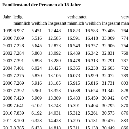
Familienstand der Personen ab 18 Jahre
Jahr
ledig
verheiratet
ver
männlich
weiblich
Insgesamt
männlich
weiblich
Insgesamt
män
1999
6.997
5.451
12.448
16.823
16.583
33.406
764
2000
7.069
5.516
12.585
16.591
16.418
33.009
774
2001
7.228
5.645
12.873
16.549
16.357
32.906
754
2002
7.284
5.808
13.092
16.489
16.342
32.831
768
2003
7.391
5.898
13.289
16.478
16.313
32.791
787
2004
7.401
6.024
13.425
16.365
16.238
32.603
782
2005
7.275
5.830
13.105
16.073
15.999
32.072
789
2006
7.269
5.916
13.185
15.915
15.816
31.731
803
2007
7.392
5.961
13.353
15.688
15.654
31.342
828
2008
7.420
5.969
13.389
15.483
15.459
30.942
847
2009
7.641
6.102
13.743
15.391
15.404
30.795
870
2010
7.839
6.192
14.031
15.312
15.261
30.573
876
2011
8.100
6.328
14.428
15.295
15.181
30.476
883
2012
8.385
6.433
14.818
15.311
15.138
30.449
866