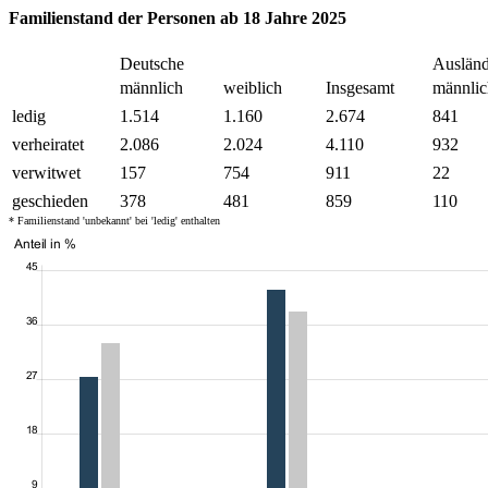
Familienstand der Personen ab 18 Jahre 2025
Deutsche
Ausländ
männlich
weiblich
Insgesamt
männlic
ledig
1.514
1.160
2.674
841
verheiratet
2.086
2.024
4.110
932
verwitwet
157
754
911
22
geschieden
378
481
859
110
* Familienstand 'unbekannt' bei 'ledig' enthalten