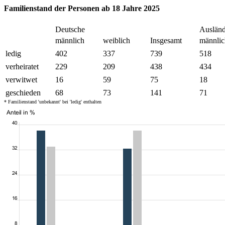
Familienstand der Personen ab 18 Jahre 2025
Deutsche
Ausländ
männlich
weiblich
Insgesamt
männlic
ledig
402
337
739
518
verheiratet
229
209
438
434
verwitwet
16
59
75
18
geschieden
68
73
141
71
* Familienstand 'unbekannt' bei 'ledig' enthalten