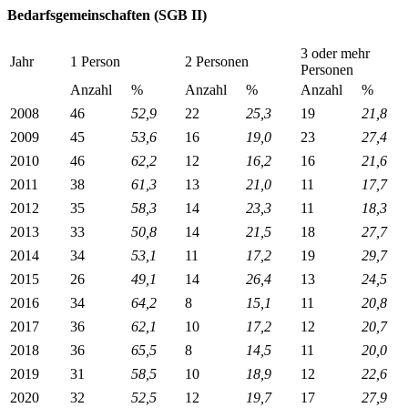
Bedarfsgemeinschaften (SGB II)
3 oder mehr
Jahr
1 Person
2 Personen
Personen
Anzahl
%
Anzahl
%
Anzahl
%
2008
46
52,9
22
25,3
19
21,8
2009
45
53,6
16
19,0
23
27,4
2010
46
62,2
12
16,2
16
21,6
2011
38
61,3
13
21,0
11
17,7
2012
35
58,3
14
23,3
11
18,3
2013
33
50,8
14
21,5
18
27,7
2014
34
53,1
11
17,2
19
29,7
2015
26
49,1
14
26,4
13
24,5
2016
34
64,2
8
15,1
11
20,8
2017
36
62,1
10
17,2
12
20,7
2018
36
65,5
8
14,5
11
20,0
2019
31
58,5
10
18,9
12
22,6
2020
32
52,5
12
19,7
17
27,9