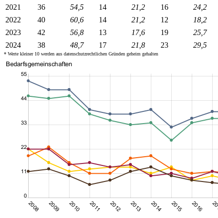
2021
36
54,5
14
21,2
16
24,2
2022
40
60,6
14
21,2
12
18,2
2023
42
56,8
13
17,6
19
25,7
2024
38
48,7
17
21,8
23
29,5
* Werte kleiner 10 werden aus datenschutzrechtlichen Gründen geheim gehalten