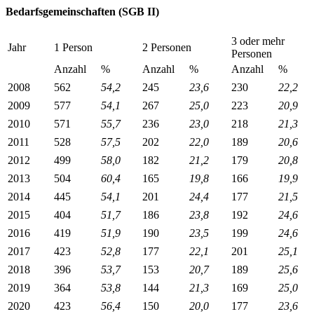
Bedarfsgemeinschaften (SGB II)
3 oder mehr
Jahr
1 Person
2 Personen
Personen
Anzahl
%
Anzahl
%
Anzahl
%
2008
562
54,2
245
23,6
230
22,2
2009
577
54,1
267
25,0
223
20,9
2010
571
55,7
236
23,0
218
21,3
2011
528
57,5
202
22,0
189
20,6
2012
499
58,0
182
21,2
179
20,8
2013
504
60,4
165
19,8
166
19,9
2014
445
54,1
201
24,4
177
21,5
2015
404
51,7
186
23,8
192
24,6
2016
419
51,9
190
23,5
199
24,6
2017
423
52,8
177
22,1
201
25,1
2018
396
53,7
153
20,7
189
25,6
2019
364
53,8
144
21,3
169
25,0
2020
423
56,4
150
20,0
177
23,6