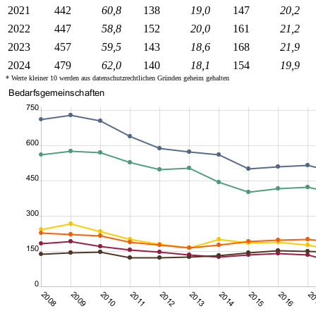
2021
442
60,8
138
19,0
147
20,2
2022
447
58,8
152
20,0
161
21,2
2023
457
59,5
143
18,6
168
21,9
2024
479
62,0
140
18,1
154
19,9
* Werte kleiner 10 werden aus datenschutzrechtlichen Gründen geheim gehalten