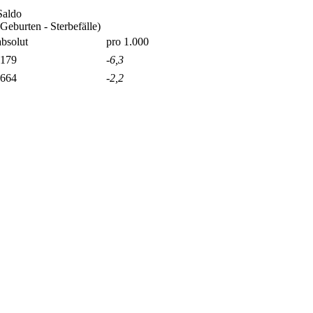
Saldo
(Geburten - Sterbefälle)
absolut
pro 1.000
-179
-6,3
-664
-2,2