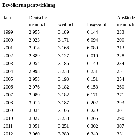
Bevölkerungsentwicklung
Jahr
Deutsche
Auslände
männlich
weiblich
Insgesamt
männlich
1999
2.955
3.189
6.144
233
2000
2.923
3.171
6.094
200
2001
2.914
3.166
6.080
213
2002
2.889
3.127
6.016
228
2003
2.954
3.186
6.140
234
2004
2.998
3.233
6.231
251
2005
2.958
3.193
6.151
254
2006
2.976
3.182
6.158
260
2007
2.989
3.182
6.171
271
2008
3.015
3.187
6.202
293
2009
3.034
3.195
6.229
301
2010
3.027
3.238
6.265
290
2011
3.051
3.251
6.302
307
2012
3.060
3.280
6.340
331