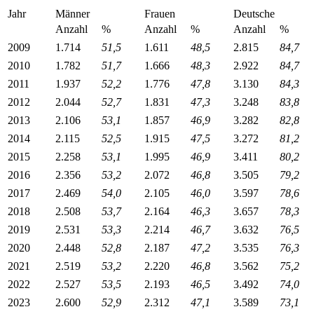
Jahr
Männer
Frauen
Deutsche
Anzahl
%
Anzahl
%
Anzahl
%
2009
1.714
51,5
1.611
48,5
2.815
84,7
2010
1.782
51,7
1.666
48,3
2.922
84,7
2011
1.937
52,2
1.776
47,8
3.130
84,3
2012
2.044
52,7
1.831
47,3
3.248
83,8
2013
2.106
53,1
1.857
46,9
3.282
82,8
2014
2.115
52,5
1.915
47,5
3.272
81,2
2015
2.258
53,1
1.995
46,9
3.411
80,2
2016
2.356
53,2
2.072
46,8
3.505
79,2
2017
2.469
54,0
2.105
46,0
3.597
78,6
2018
2.508
53,7
2.164
46,3
3.657
78,3
2019
2.531
53,3
2.214
46,7
3.632
76,5
2020
2.448
52,8
2.187
47,2
3.535
76,3
2021
2.519
53,2
2.220
46,8
3.562
75,2
2022
2.527
53,5
2.193
46,5
3.492
74,0
2023
2.600
52,9
2.312
47,1
3.589
73,1