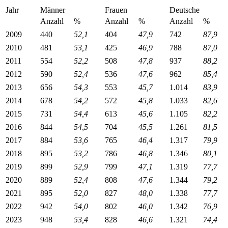
Jahr
Männer
Frauen
Deutsche
Anzahl
%
Anzahl
%
Anzahl
%
2009
440
52,1
404
47,9
742
87,9
2010
481
53,1
425
46,9
788
87,0
2011
554
52,2
508
47,8
937
88,2
2012
590
52,4
536
47,6
962
85,4
2013
656
54,3
553
45,7
1.014
83,9
2014
678
54,2
572
45,8
1.033
82,6
2015
731
54,4
613
45,6
1.105
82,2
2016
844
54,5
704
45,5
1.261
81,5
2017
884
53,6
765
46,4
1.317
79,9
2018
895
53,2
786
46,8
1.346
80,1
2019
899
52,9
799
47,1
1.319
77,7
2020
889
52,4
808
47,6
1.344
79,2
2021
895
52,0
827
48,0
1.338
77,7
2022
942
54,0
802
46,0
1.342
76,9
2023
948
53,4
828
46,6
1.321
74,4