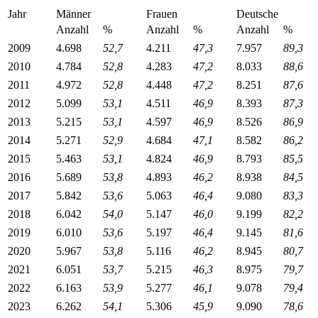
Jahr
Männer
Frauen
Deutsche
Anzahl
%
Anzahl
%
Anzahl
%
2009
4.698
52,7
4.211
47,3
7.957
89,3
2010
4.784
52,8
4.283
47,2
8.033
88,6
2011
4.972
52,8
4.448
47,2
8.251
87,6
2012
5.099
53,1
4.511
46,9
8.393
87,3
2013
5.215
53,1
4.597
46,9
8.526
86,9
2014
5.271
52,9
4.684
47,1
8.582
86,2
2015
5.463
53,1
4.824
46,9
8.793
85,5
2016
5.689
53,8
4.893
46,2
8.938
84,5
2017
5.842
53,6
5.063
46,4
9.080
83,3
2018
6.042
54,0
5.147
46,0
9.199
82,2
2019
6.010
53,6
5.197
46,4
9.145
81,6
2020
5.967
53,8
5.116
46,2
8.945
80,7
2021
6.051
53,7
5.215
46,3
8.975
79,7
2022
6.163
53,9
5.277
46,1
9.078
79,4
2023
6.262
54,1
5.306
45,9
9.090
78,6