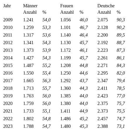
Jahr
Männer
Frauen
Deutsche
Anzahl
%
Anzahl
%
Anzahl
%
2009
1.241
54,0
1.056
46,0
2.075
90,3
2010
1.259
53,3
1.101
46,7
2.128
90,2
2011
1.317
53,6
1.140
46,4
2.200
89,5
2012
1.341
54,3
1.130
45,7
2.192
88,7
2013
1.373
53,9
1.172
46,1
2.223
87,3
2014
1.427
54,3
1.199
45,7
2.261
86,1
2015
1.487
55,2
1.208
44,8
2.271
84,3
2016
1.550
55,4
1.250
44,6
2.295
82,0
2017
1.665
56,3
1.292
43,7
2.347
79,4
2018
1.713
55,7
1.360
44,3
2.411
78,5
2019
1.763
56,0
1.385
44,0
2.423
77,0
2020
1.759
56,0
1.380
44,0
2.375
75,7
2021
1.733
55,1
1.411
44,9
2.373
75,5
2022
1.802
54,8
1.486
45,2
2.457
74,7
2023
1.788
54,7
1.480
45,3
2.388
73,1