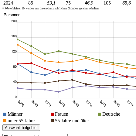
2024
85
53,1
75
46,9
105
65,6
* Werte kleiner 10 werden aus datenschutzrechtlichen Gründen geheim gehalten
Männer
Frauen
Deutsche
unter 55 Jahre
55 Jahre und älter