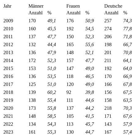
Jahr
Männer
Frauen
Deutsche
Anzahl
%
Anzahl
%
Anzahl
%
2009
170
49,1
176
50,9
257
74,3
2010
160
45,5
192
54,5
274
77,8
2011
137
47,7
150
52,3
206
71,8
2012
132
44,4
165
55,6
198
66,7
2013
136
47,9
148
52,1
201
70,8
2014
172
52,3
157
47,7
211
64,1
2015
153
51,0
147
49,0
192
64,0
2016
136
53,5
118
46,5
170
66,9
2017
125
51,0
120
49,0
166
67,8
2018
139
60,2
92
39,8
156
67,5
2019
138
55,4
111
44,6
158
63,5
2020
173
55,8
137
44,2
218
70,3
2021
148
58,5
105
41,5
171
67,6
2022
134
54,3
113
45,7
143
57,9
2023
161
55,3
130
44,7
167
57,4